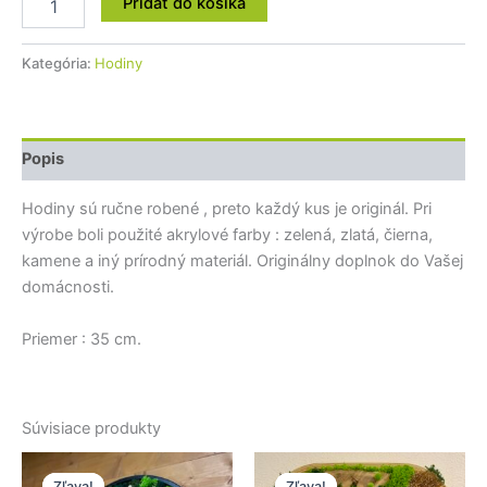
Pridať do košíka
Kategória:
Hodiny
Popis
Hodiny sú ručne robené , preto každý kus je originál. Pri
výrobe boli použité akrylové farby : zelená, zlatá, čierna,
kamene a iný prírodný materiál. Originálny doplnok do Vašej
domácnosti.
Priemer : 35 cm.
Súvisiace produkty
Pôvodná
Aktuálna
Pôvodná
Aktuálna
cena
cena
cena
cena
Zľava!
Zľava!
Zľava!
Zľava!