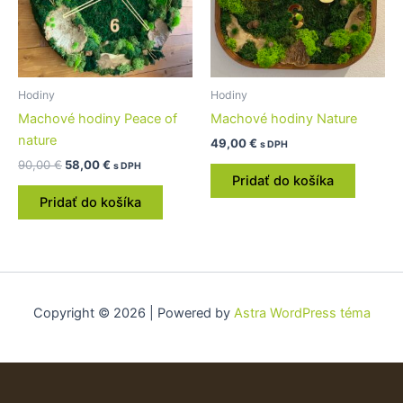
Hodiny
Hodiny
Machové hodiny Peace of
Machové hodiny Nature
nature
49,00
€
s DPH
90,00
€
58,00
€
s DPH
Pridať do košíka
Pridať do košíka
Copyright © 2026 | Powered by
Astra WordPress téma