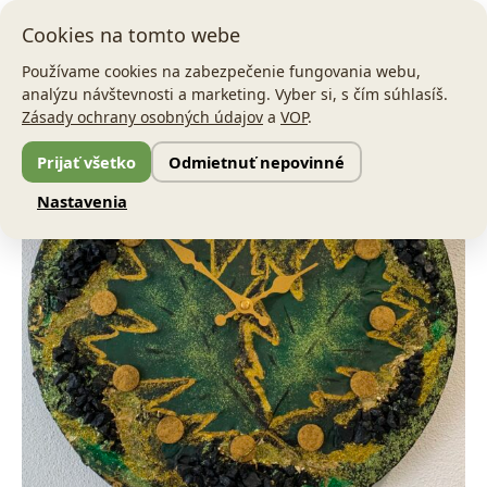
Preskočiť
Main
Cookies na tomto webe
na
Men
obsah
Používame cookies na zabezpečenie fungovania webu,
analýzu návštevnosti a marketing. Vyber si, s čím súhlasíš.
množstvo
Pôvodná
Aktuálna
Zásady ochrany osobných údajov
a
VOP
.
Hodiny
Zľava!
Leaves
cena
cena
Prijať všetko
Odmietnuť nepovinné
bola:
je:
Nastavenia
39,00 €.
25,00 €.