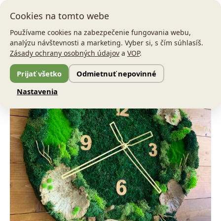
Preskočiť
Main
Cookies na tomto webe
na
Men
obsah
Používame cookies na zabezpečenie fungovania webu,
analýzu návštevnosti a marketing. Vyber si, s čím súhlasíš.
množstvo
Pôvodná
Aktuálna
Zásady ochrany osobných údajov
a
VOP
.
Machové
Zľava!
hodiny
cena
cena
Prijať všetko
Odmietnuť nepovinné
Peace
bola:
je:
of
Nastavenia
nature
90,00 €.
58,00 €.