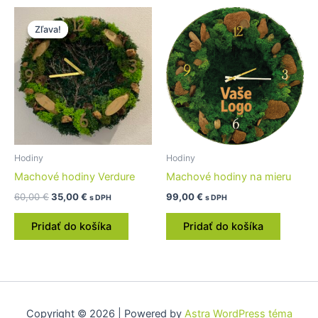
Pôvodná
Aktuálna
cena
cena
Zľava!
Zľava!
bola:
je:
60,00 €.
35,00 €.
Hodiny
Hodiny
Machové hodiny Verdure
Machové hodiny na mieru
60,00
€
35,00
€
99,00
€
s DPH
s DPH
Pridať do košíka
Pridať do košíka
Copyright © 2026 | Powered by
Astra WordPress téma