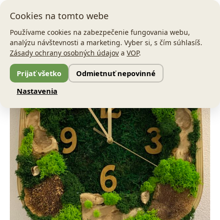
Preskočiť
Main
Cookies na tomto webe
na
Men
obsah
Používame cookies na zabezpečenie fungovania webu,
analýzu návštevnosti a marketing. Vyber si, s čím súhlasíš.
množstvo
Pôvodná
Aktuálna
Zásady ochrany osobných údajov
a
VOP
.
Machové
Zľava!
hodiny
cena
cena
Prijať všetko
Odmietnuť nepovinné
Outdoors
bola:
je:
Nastavenia
49,00 €.
25,00 €.