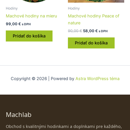
Hodiny
Hodiny
Machové hodiny na mieru
Machové hodiny Peace of
nature
99,00
€
s DPH
90,00
€
58,00
€
s DPH
Pridať do košíka
Pridať do košíka
Copyright © 2026 | Powered by
Astra WordPress téma
Machlab
Obchod s kvalitnými hodinkami a doplnkami pre každého,