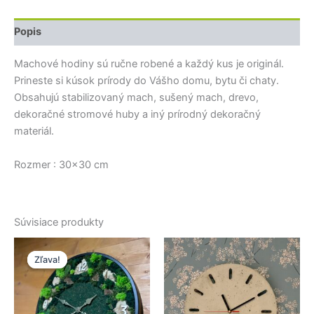
Popis
Machové hodiny sú ručne robené a každý kus je originál.
Prineste si kúsok prírody do Vášho domu, bytu či chaty.
Obsahujú stabilizovaný mach, sušený mach, drevo,
dekoračné stromové huby a iný prírodný dekoračný
materiál.
Rozmer : 30×30 cm
Súvisiace produkty
Pôvodná
Aktuálna
cena
cena
Zľava!
Zľava!
bola:
je:
140,00 €.
97,00 €.