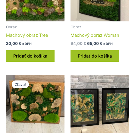
Obraz
Obraz
Machový obraz Tree
Machový obraz Woman
20,00
€
94,00
€
65,00
€
s DPH
s DPH
Pridať do košíka
Pridať do košíka
Pôvodná
Aktuálna
cena
cena
Zľava!
bola:
je:
59,00 €.
49,00 €.