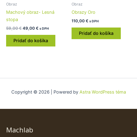
Obraz
Obraz
Machový obraz- Lesná
Obrazy Oro
stopa
110,00
€
s DPH
59,00
€
49,00
€
s DPH
Pridať do košíka
Pridať do košíka
Copyright © 2026 | Powered by
Astra WordPress téma
Machlab