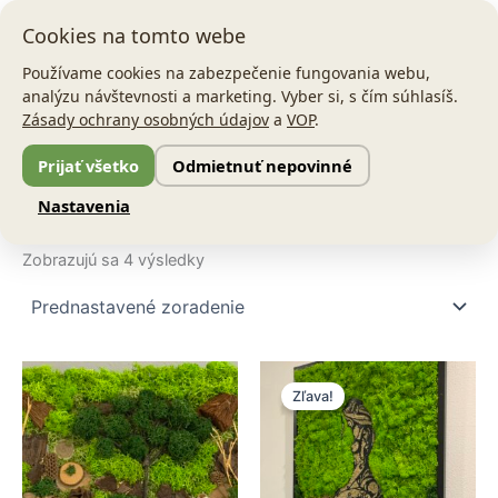
Preskočiť
Main
Cookies na tomto webe
na
Men
obsah
Používame cookies na zabezpečenie fungovania webu,
analýzu návštevnosti a marketing. Vyber si, s čím súhlasíš.
Zásady ochrany osobných údajov
a
VOP
.
Prijať všetko
Odmietnuť nepovinné
Domov
/ Obraz
Nastavenia
Obraz
Zobrazujú sa 4 výsledky
Pôvodná
Aktuálna
cena
cena
Zľava!
bola:
je:
94,00 €.
65,00 €.