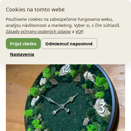
Preskočiť
Main
Cookies na tomto webe
na
Men
obsah
Používame cookies na zabezpečenie fungovania webu,
analýzu návštevnosti a marketing. Vyber si, s čím súhlasíš.
množstvo
Pôvodná
Aktuálna
Zásady ochrany osobných údajov
a
VOP
.
Machové
Zľava!
hodiny
cena
cena
Prijať všetko
Odmietnuť nepovinné
Wood
bola:
je:
Nastavenia
140,00 €.
97,00 €.