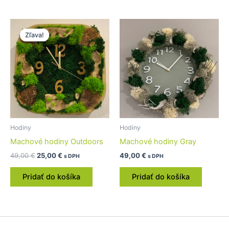
Pôvodná
Aktuálna
cena
cena
Zľava!
Zľava!
bola:
je:
49,00 €.
25,00 €.
Hodiny
Hodiny
Machové hodiny Outdoors
Machové hodiny Gray
49,00
€
25,00
€
49,00
€
s DPH
s DPH
Pridať do košíka
Pridať do košíka