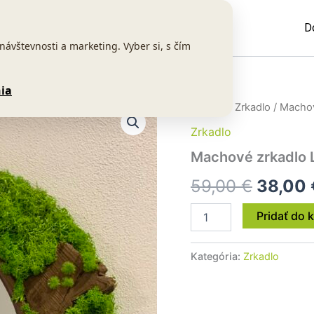
D
vštevnosti a marketing. Vyber si, s čím
ia
množstvo
Domov
/
Zrkadlo
/ Machov
Pôvod
Machové
Zrkadlo
zrkadlo
cena
Light
Machové zrkadlo 
green
bola:
59,00
€
38,00
59,00 
Pridať do 
Kategória:
Zrkadlo