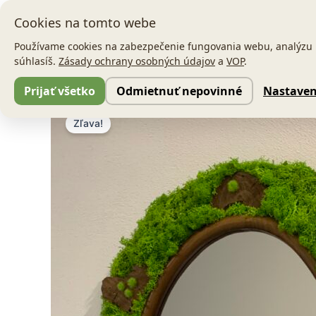
Preskočiť
Cookies na tomto webe
na
obsah
Používame cookies na zabezpečenie fungovania webu, analýzu ná
súhlasíš.
Zásady ochrany osobných údajov
a
VOP
.
Prijať všetko
Odmietnuť nepovinné
Nastaven
Zľava!