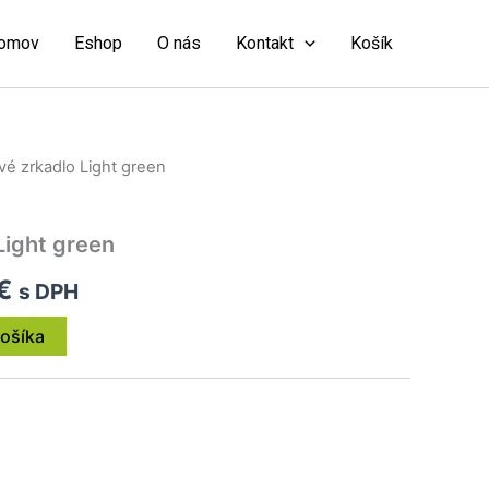
omov
Eshop
O nás
Kontakt
Košík
é zrkadlo Light green
ná
Aktuálna
cena
Light green
je:
€
s DPH
€.
38,00 €.
košíka