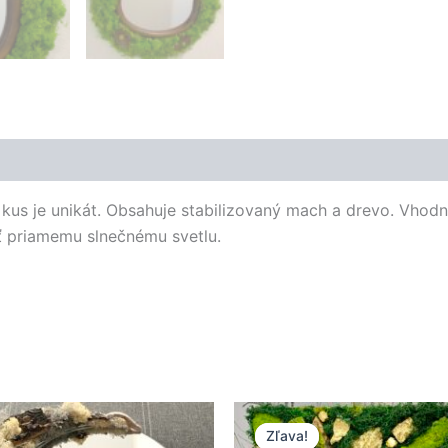
kus je unikát. Obsahuje stabilizovaný mach a drevo. Vhodný
ať priamemu slnečnému svetlu.
Pôvodná
Aktuálna
cena
cena
Zľava!
Zľava!
bola:
je: