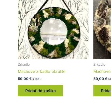
Zrkadlo
Zrkadlo
Machové zrkadlo okrúhle
Machové 
59,00
€
59,00
€
s DPH
s
Pridať do košíka
Prida