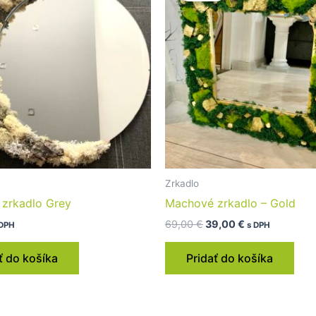
69,00 €.
39,00 €.
Zrkadlo
zrkadlo Grey
Machové zrkadlo – Gold
69,00
€
39,00
€
 DPH
s DPH
ť do košíka
Pridať do košíka