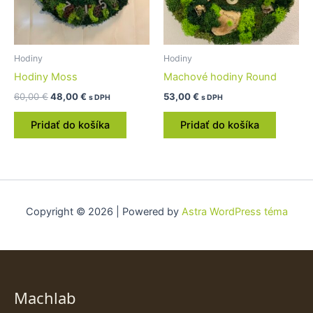
Hodiny
Hodiny
Hodiny Moss
Machové hodiny Round
60,00
€
48,00
€
53,00
€
s DPH
s DPH
Pridať do košíka
Pridať do košíka
Copyright © 2026 | Powered by
Astra WordPress téma
Machlab