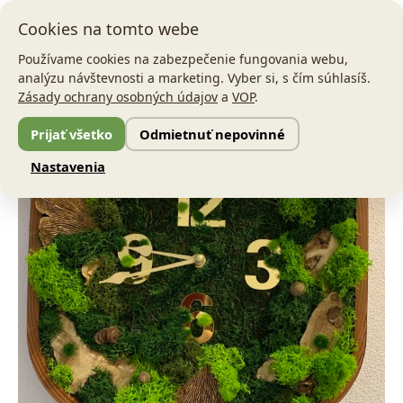
Preskočiť
Main
Cookies na tomto webe
na
Men
obsah
Používame cookies na zabezpečenie fungovania webu,
analýzu návštevnosti a marketing. Vyber si, s čím súhlasíš.
množstvo
Zásady ochrany osobných údajov
a
VOP
.
Machové
hodiny
Prijať všetko
Odmietnuť nepovinné
Nature
Nastavenia