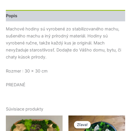
Popis
Machové hodiny sú vyrobené zo stabilizovaného machu,
sušeného machu a iný prírodný materiál. Hodiny sú
vyrobené ručne, takže každý kus je originál. Mach
nevyžaduje starostlivosť. Dodajte do Vášho domu, bytu, či
chaty kúsok prírody.
Rozmer : 30 x 30 cm
PREDANÉ
Súvisiace produkty
Pôvodná
Aktuálna
cena
cena
Zľava!
Zľava!
bola:
je: