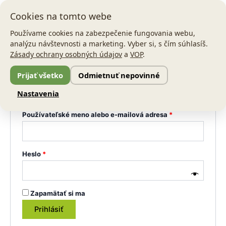
Preskočiť
Povinné
Povinné
Main
Cookies na tomto webe
na
Men
obsah
Používame cookies na zabezpečenie fungovania webu,
analýzu návštevnosti a marketing. Vyber si, s čím súhlasíš.
Môj účet
Zásady ochrany osobných údajov
a
VOP
.
Prijať všetko
Odmietnuť nepovinné
Prihlásenie
Nastavenia
Používateľské meno alebo e-mailová adresa
*
Heslo
*
Zapamätať si ma
Prihlásiť