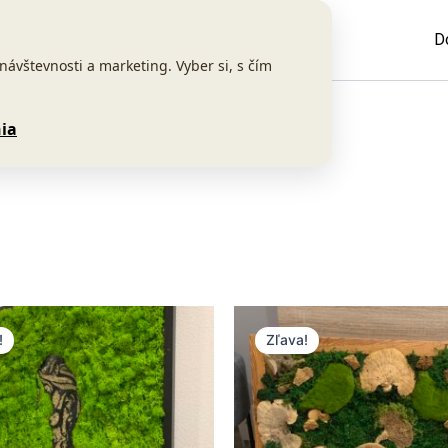
D
vštevnosti a marketing. Vyber si, s čím
ia
ôvodná
Aktuálna
Pôvodná
Aktuálna
ena
cena
cena
cena
!
Zľava!
ola:
je:
bola:
je:
4,00 €.
65,00 €.
59,00 €.
49,00 €.