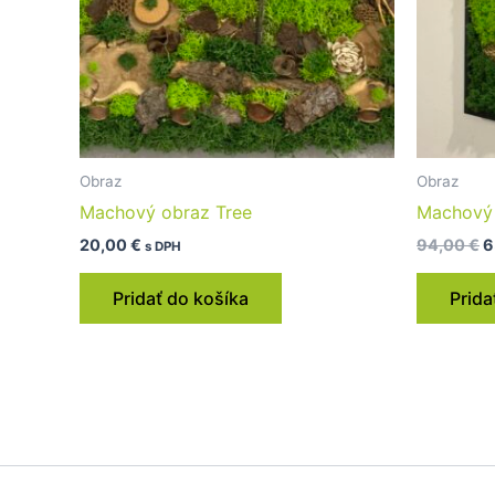
Obraz
Obraz
Machový obraz Tree
Machový
20,00
€
94,00
€
6
s DPH
Pridať do košíka
Prida