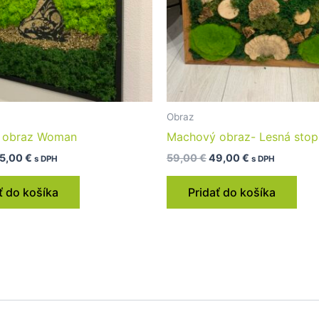
Obraz
 obraz Woman
Machový obraz- Lesná stop
5,00
€
59,00
€
49,00
€
s DPH
s DPH
ť do košíka
Pridať do košíka